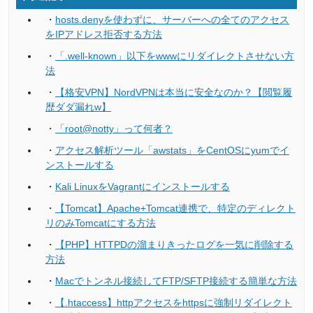
・
hosts.denyを使わずに、サーバーへの全てのアクセス
をIPアドレス拒否する方法
・
「.well-known」以下をwwwにリダイレクトさせない方
法
・
【格安VPN】NordVPNは本当に安全なのか？【閲覧履
歴ダダ漏れw】
・
「root@notty」って何者？
・
アクセス解析ツール「awstats」をCentOSにyumでイ
ンストールする
・
Kali LinuxをVagrantにインストールする
・
【Tomcat】Apache+Tomcat連携で、特定のディレクト
リのみTomcatにする方法
・
【PHP】HTTPDの溜まりきったログを一気に削除する
方法
・
Macでトンネル接続してFTP/SFTP接続する簡単な方法
・
【.htaccess】httpアクセスをhttpsに強制リダイレクト