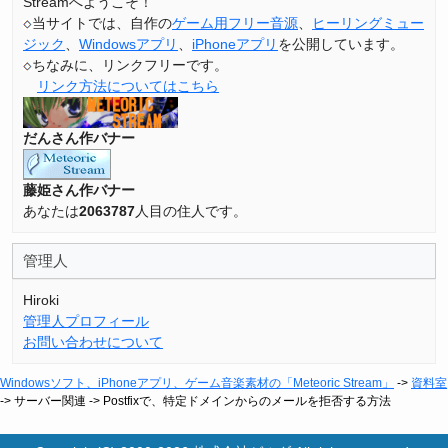
Streamへようこそ！
当サイトでは、自作の
ゲーム用フリー音源
、
ヒーリングミュー
ジック
、
Windowsアプリ
、
iPhoneアプリ
を公開しています。
ちなみに、リンクフリーです。
リンク方法についてはこちら
だんさん作バナー
藤姫さん作バナー
あなたは
2063787
人目の住人です。
管理人
Hiroki
管理人プロフィール
お問い合わせについて
Windowsソフト、iPhoneアプリ、ゲーム音楽素材の「Meteoric Stream」
->
資料室
-> サーバー関連 -> Postfixで、特定ドメインからのメールを拒否する方法