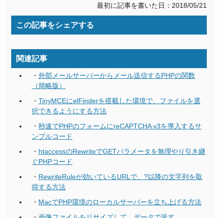
最初に記事を書いた日：2018/05/21
この記事をシェアする
関連記事
・
外部メールサーバーからメール送信するPHPの関数
（簡略版）
・
TinyMCEにelFinderを搭載した環境で、ファイルを選
択できるようにする方法
・
秒速でPHPのフォームにreCAPTCHA v3を導入するサ
ンプルコード
・
htaccessのRewriteでGETパラメータを無理やり引き継
ぐPHPコード
・
RewriteRuleが効いているURLで、?以降の文字列を取
得する方法
・
MacでPHP環境のローカルサーバーを立ち上げる方法
・
画像ファイルをリサイズして、データで返す