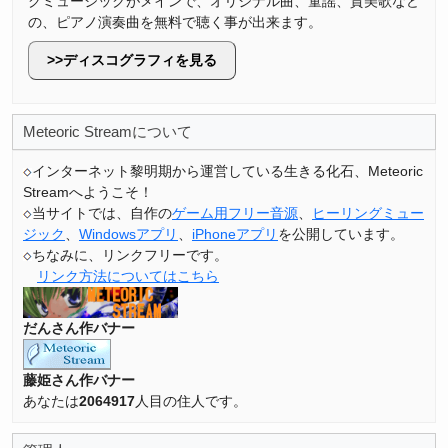
グミュージックがメインで、オリジナル曲、童謡、賛美歌など
の、ピアノ演奏曲を無料で聴く事が出来ます。
ディスコグラフィを見る
Meteoric Streamについて
インターネット黎明期から運営している生きる化石、Meteoric
Streamへようこそ！
当サイトでは、自作の
ゲーム用フリー音源
、
ヒーリングミュー
ジック
、
Windowsアプリ
、
iPhoneアプリ
を公開しています。
ちなみに、リンクフリーです。
リンク方法についてはこちら
だんさん作バナー
藤姫さん作バナー
あなたは
2064917
人目の住人です。