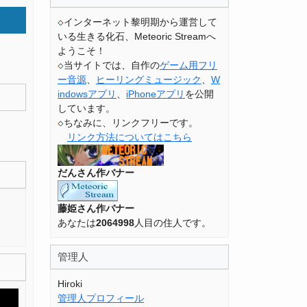
インターネット黎明期から運営して
いる生きる化石、Meteoric Streamへ
ようこそ！
当サイトでは、自作の
ゲーム用フリ
ー音源
、
ヒーリングミュージック
、
W
indowsアプリ
、
iPhoneアプリ
を公開
しています。
ちなみに、リンクフリーです。
リンク方法についてはこちら
だんさん作バナー
藤姫さん作バナー
あなたは
2064998
人目の住人です。
管理人
Hiroki
管理人プロフィール