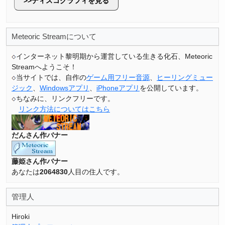
ディスコグラフィを見る
Meteoric Streamについて
インターネット黎明期から運営している生きる化石、Meteoric
Streamへようこそ！
当サイトでは、自作の
ゲーム用フリー音源
、
ヒーリングミュー
ジック
、
Windowsアプリ
、
iPhoneアプリ
を公開しています。
ちなみに、リンクフリーです。
リンク方法についてはこちら
だんさん作バナー
藤姫さん作バナー
あなたは
2064830
人目の住人です。
管理人
Hiroki