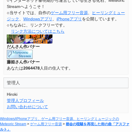
インターネット黎明期から運営している生きる化石、Meteoric
Streamへようこそ！
当サイトでは、自作の
ゲーム用フリー音源
、
ヒーリングミュー
ジック
、
Windowsアプリ
、
iPhoneアプリ
を公開しています。
ちなみに、リンクフリーです。
リンク方法についてはこちら
だんさん作バナー
藤姫さん作バナー
あなたは
2064478
人目の住人です。
管理人
Hiroki
管理人プロフィール
お問い合わせについて
Windows/iPhoneアプリ、ゲーム用フリー音源、ヒーリングミュージックの
Meteoric Stream
>
ゲーム用フリー音源
>
都会の喧騒を再現した街の曲「アスファ
ルト」