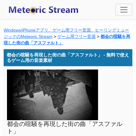
Windows/iPhoneアプリ、ゲーム用フリー音源、ヒーリングミュー
ジックのMeteoric Stream
>
ゲーム用フリー音源
>
都会の喧騒を再
現した街の曲「アスファルト」
都会の喧騒を再現した街の曲「アスファルト」 - 無料で使え
るゲーム用の音楽素材
都会の喧騒を再現した街の曲「アスファル
ト」