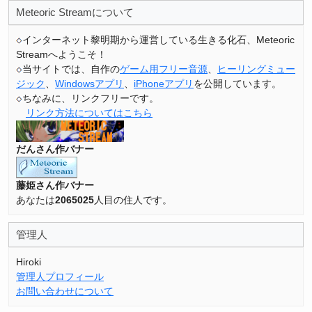
Meteoric Streamについて
インターネット黎明期から運営している生きる化石、Meteoric
Streamへようこそ！
当サイトでは、自作の
ゲーム用フリー音源
、
ヒーリングミュー
ジック
、
Windowsアプリ
、
iPhoneアプリ
を公開しています。
ちなみに、リンクフリーです。
リンク方法についてはこちら
だんさん作バナー
藤姫さん作バナー
あなたは
2065025
人目の住人です。
管理人
Hiroki
管理人プロフィール
お問い合わせについて