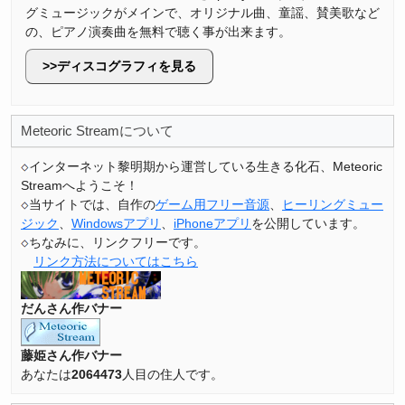
グミュージックがメインで、オリジナル曲、童謡、賛美歌など
の、ピアノ演奏曲を無料で聴く事が出来ます。
ディスコグラフィを見る
Meteoric Streamについて
インターネット黎明期から運営している生きる化石、Meteoric
Streamへようこそ！
当サイトでは、自作の
ゲーム用フリー音源
、
ヒーリングミュー
ジック
、
Windowsアプリ
、
iPhoneアプリ
を公開しています。
ちなみに、リンクフリーです。
リンク方法についてはこちら
だんさん作バナー
藤姫さん作バナー
あなたは
2064473
人目の住人です。