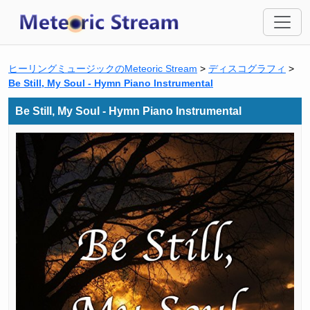
ヒーリングミュージックのMeteoric Stream
>
ディスコグラフィ
>
Be Still, My Soul - Hymn Piano Instrumental
Be Still, My Soul - Hymn Piano Instrumental