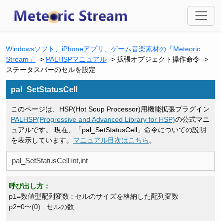
Windowsソフト、iPhoneアプリ、ゲーム音楽素材の「Meteoric
Stream」
->
PALHSPマニュアル
-> 拡張オブジェクト操作命令 ->
ステータスバーのセルを設定
pal_SetStatusCell
このページは、HSP(Hot Soup Processor)用機能拡張プラグイン
PALHSP(Progressive and Advanced Library for HSP)
の公式マニ
ュアルです。 現在、「pal_SetStatusCell」命令についての説明
を表示しています。
マニュアル目次はこちら
。
pal_SetStatusCell int,int
呼び出し方：
p1=数値型配列変数 : セルのサイズを格納した配列変数
p2=0〜(0) : セルの数