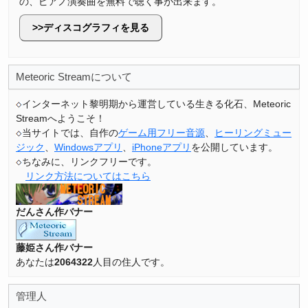
の、ピアノ演奏曲を無料で聴く事が出来ます。
ディスコグラフィを見る
Meteoric Streamについて
インターネット黎明期から運営している生きる化石、Meteoric
Streamへようこそ！
当サイトでは、自作の
ゲーム用フリー音源
、
ヒーリングミュー
ジック
、
Windowsアプリ
、
iPhoneアプリ
を公開しています。
ちなみに、リンクフリーです。
リンク方法についてはこちら
だんさん作バナー
藤姫さん作バナー
あなたは
2064322
人目の住人です。
管理人