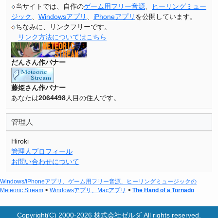
当サイトでは、自作の
ゲーム用フリー音源
、
ヒーリングミュー
ジック
、
Windowsアプリ
、
iPhoneアプリ
を公開しています。
ちなみに、リンクフリーです。
リンク方法についてはこちら
だんさん作バナー
藤姫さん作バナー
あなたは
2064498
人目の住人です。
管理人
Hiroki
管理人プロフィール
お問い合わせについて
Windows/iPhoneアプリ、ゲーム用フリー音源、ヒーリングミュージックの
Meteoric Stream
>
Windowsアプリ、Macアプリ
>
The Hand of a Tornado
Copyright(C) 2000-2026
株式会社ゼルダ
All rights reserved.