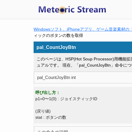
Windowsソフト、iPhoneアプリ、ゲーム音楽素材の「Met
ィックのボタンの数を取得
pal_CountJoyBtn
このページは、HSP(Hot Soup Processor)用機
ュアルです。 現在、「pal_CountJoyBtn」命
pal_CountJoyBtn int
呼び出し方：
p1=0〜1(0) : ジョイスティックID
(戻り値)
stat : ボタンの数