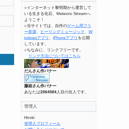
インターネット黎明期から運営して
いる生きる化石、Meteoric Streamへ
ようこそ！
当サイトでは、自作の
ゲーム用フリ
ー音源
、
ヒーリングミュージック
、
W
indowsアプリ
、
iPhoneアプリ
を公開
しています。
ちなみに、リンクフリーです。
リンク方法についてはこちら
だんさん作バナー
藤姫さん作バナー
あなたは
2064584
人目の住人です。
管理人
Hiroki
管理人プロフィール