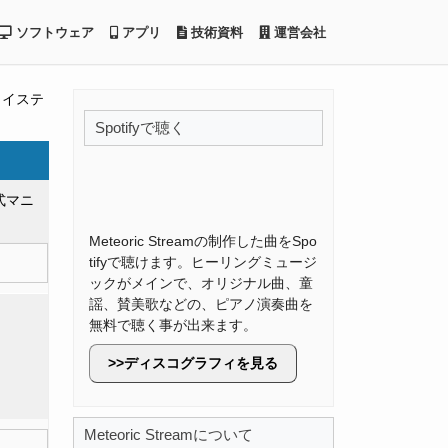
ソフトウェア
アプリ
技術資料
運営会社
ョイステ
Spotifyで聴く
式マニ
Meteoric Streamの制作した曲をSpo
tifyで聴けます。ヒーリングミュージ
ックがメインで、オリジナル曲、童
謡、賛美歌などの、ピアノ演奏曲を
無料で聴く事が出来ます。
ディスコグラフィを見る
Meteoric Streamについて