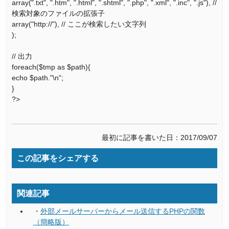
array(".txt", ".htm", ".html", ".shtml", ".php", ".xml", ".inc", ".js"), //
検索対象のファイルの拡張子
array("http://"), // ここが検索したい文字列
);
// 出力
foreach($tmp as $path){
echo $path."\n";
}
?>
最初に記事を書いた日：2017/09/07
この記事をシェアする
関連記事
・
外部メールサーバーからメール送信するPHPの関数
（簡略版）