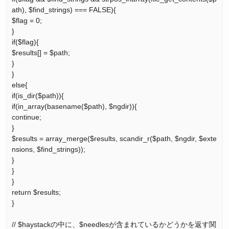
ath), $find_strings) === FALSE){
$flag = 0;
}
if($flag){
$results[] = $path;
}
}
else{
if(is_dir($path)){
if(in_array(basename($path), $ngdir)){
continue;
}
$results = array_merge($results, scandir_r($path, $ngdir, $exte
nsions, $find_strings));
}
}
}
return $results;
}
// $haystackの中に、$needlesが含まれているかどうかを返す関