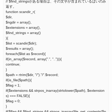
// $find_stringsがある場合は、その文字が含まれているばいのみ
返す。
function scandir_r(
$dir,
$ngdir = array(),
$extensions = array(),
$find_strings = array()
){
$list = scandir($dir);
$results = array();
foreach($list as $record){
if(in_array($record, array(".", ".."))){
continue;
}
$path = rtrim($dir, "/")."/".$record;
if(is_file($path)){
$flag = 1;
if($extensions && strpos_inarray(strtolower($path), $extension
s) === FALSE){
$flag = 0;
}
if($flag && $find_strings && strpos_inarray(file_get_contents($p