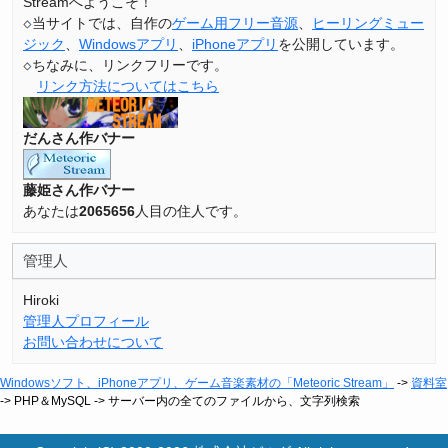
Streamへようこそ！
当サイトでは、自作の
ゲーム用フリー音源
、
ヒーリングミュー
ジック
、
Windowsアプリ
、
iPhoneアプリ
を公開しています。
ちなみに、リンクフリーです。
リンク方法についてはこちら
だんさん作バナー
藤姫さん作バナー
あなたは
2065656
人目の住人です。
管理人
Hiroki
管理人プロフィール
お問い合わせについて
Windowsソフト、iPhoneアプリ、ゲーム音楽素材の「Meteoric Stream」
->
資料室
-> PHP＆MySQL -> サーバー内の全てのファイルから、文字列検索