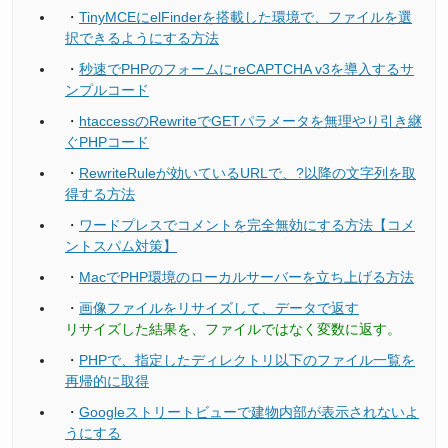
・
TinyMCEにelFinderを搭載した環境で、ファイルを選
択できるようにする方法
・
秒速でPHPのフォームにreCAPTCHA v3を導入するサ
ンプルコード
・
htaccessのRewriteでGETパラメータを無理やり引き継
ぐPHPコード
・
RewriteRuleが効いているURLで、?以降の文字列を取
得する方法
・
ワードプレスでコメントを完全無効にする方法【コメ
ントスパム対策】
・
MacでPHP環境のローカルサーバーを立ち上げる方法
・
画像ファイルをリサイズして、データで返す
リサイズした結果を、ファイルではなく変数に返す。
・
PHPで、指定したディレクトリ以下のファイル一覧を
再帰的に取得
・
Googleストリートビューで建物内部が表示されないよ
うにする