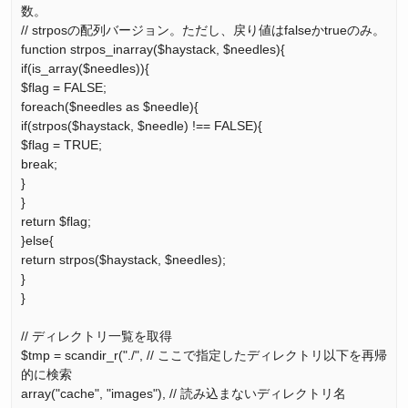
数。
// strposの配列バージョン。ただし、戻り値はfalseかtrueのみ。
function strpos_inarray($haystack, $needles){
if(is_array($needles)){
$flag = FALSE;
foreach($needles as $needle){
if(strpos($haystack, $needle) !== FALSE){
$flag = TRUE;
break;
}
}
return $flag;
}else{
return strpos($haystack, $needles);
}
}
// ディレクトリ一覧を取得
$tmp = scandir_r("./", // ここで指定したディレクトリ以下を再帰
的に検索
array("cache", "images"), // 読み込まないディレクトリ名