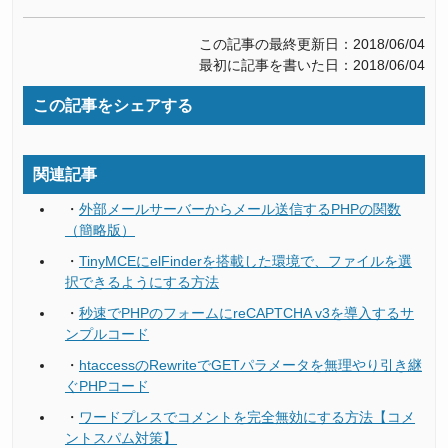
この記事の最終更新日：2018/06/04
最初に記事を書いた日：2018/06/04
この記事をシェアする
関連記事
・
外部メールサーバーからメール送信するPHPの関数
（簡略版）
・
TinyMCEにelFinderを搭載した環境で、ファイルを選
択できるようにする方法
・
秒速でPHPのフォームにreCAPTCHA v3を導入するサ
ンプルコード
・
htaccessのRewriteでGETパラメータを無理やり引き継
ぐPHPコード
・
ワードプレスでコメントを完全無効にする方法【コメ
ントスパム対策】