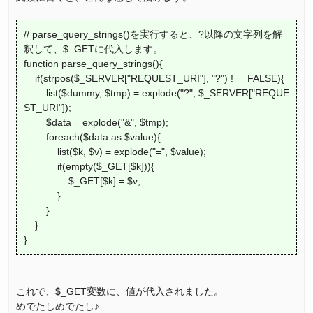
// parse_query_strings()を実行すると、?以降の文字列を解
釈して、$_GETに代入します。
function parse_query_strings(){
if(strpos($_SERVER["REQUEST_URI"], "?") !== FALSE){
list($dummy, $tmp) = explode("?", $_SERVER["REQUE
ST_URI"]);
$data = explode("&", $tmp);
foreach($data as $value){
list($k, $v) = explode("=", $value);
if(empty($_GET[$k])){
$_GET[$k] = $v;
}
}
}
}
これで、$_GET変数に、値が代入されました。
めでたしめでたし♪