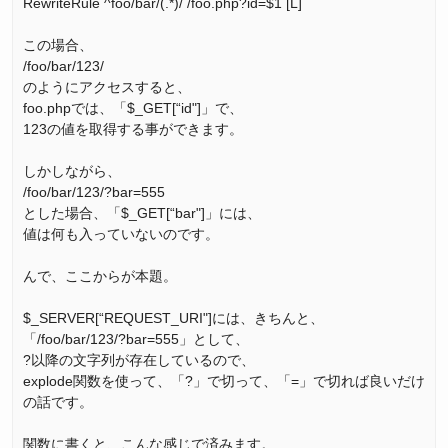
RewriteRule ^foo/bar/(.*)/ /foo.php?id=$1 [L]
この場合、
/foo/bar/123/
のようにアクセスすると、
foo.phpでは、「$_GET[“id"]」で、
123の値を取得する事ができます。
しかしながら、
/foo/bar/123/?bar=555
とした場合、「$_GET[“bar"]」には、
値は何も入っていないのです。
んで、ここからが本題。
$_SERVER[“REQUEST_URI"]には、きちんと、
「/foo/bar/123/?bar=555」として、
?以降の文字列が存在しているので、
explode関数を使って、「?」で切って、「=」で切れば良いだけ
の話です。
関数に書くと、こんな感じで済みます。