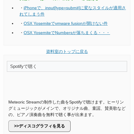
・
iPhoneで、input[type=submit]に変なスタイルが適用さ
れてしまう件
・
OSX Yosemiteでvmware fusionが開けない件
・
OSX YosemiteでNumbersが落ちまくる・・・
資料室のトップに戻る
Spotifyで聴く
Meteoric Streamの制作した曲をSpotifyで聴けます。ヒーリン
グミュージックがメインで、オリジナル曲、童謡、賛美歌など
の、ピアノ演奏曲を無料で聴く事が出来ます。
ディスコグラフィを見る