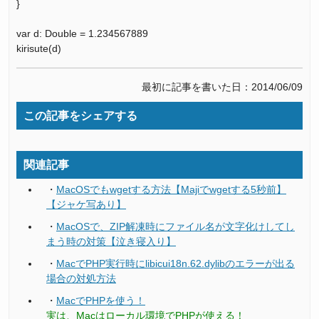
}
var d: Double = 1.234567889
kirisute(d)
最初に記事を書いた日：2014/06/09
この記事をシェアする
関連記事
・
MacOSでもwgetする方法【Majiでwgetする5秒前】
【ジャケ写あり】
・
MacOSで、ZIP解凍時にファイル名が文字化けしてし
まう時の対策【泣き寝入り】
・
MacでPHP実行時にlibicui18n.62.dylibのエラーが出る
場合の対処方法
・
MacでPHPを使う！
実は、Macはローカル環境でPHPが使える！