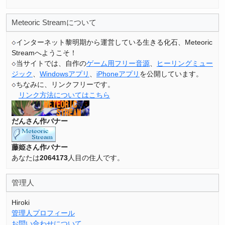
Meteoric Streamについて
インターネット黎明期から運営している生きる化石、Meteoric
Streamへようこそ！
当サイトでは、自作の
ゲーム用フリー音源
、
ヒーリングミュー
ジック
、
Windowsアプリ
、
iPhoneアプリ
を公開しています。
ちなみに、リンクフリーです。
リンク方法についてはこちら
だんさん作バナー
藤姫さん作バナー
あなたは
2064173
人目の住人です。
管理人
Hiroki
管理人プロフィール
お問い合わせについて