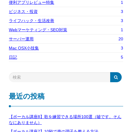
便利アプリレビュー特集
1
ビジネス・投資
3
ライフハック・生活改善
3
Webマーケティング・SEO対策
1
サーバー運用
20
Mac OSX小技集
3
日記
5
最近の投稿
【ボーカル講座8】歌を練習できる場所100選（嘘です。そん
なにありません）
【ボーカル講座7】10秒で声の調子を整える方法