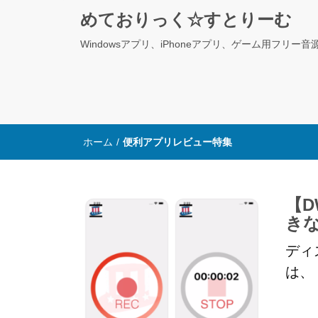
めておりっく☆すとりーむ
Windowsアプリ、iPhoneアプリ、ゲーム用フリー音
ホーム
/
便利アプリレビュー特集
【D
き
ディ
は、