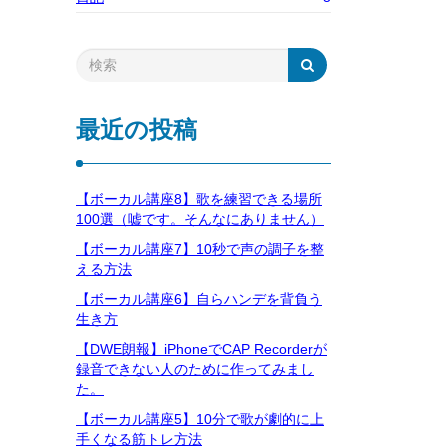
最近の投稿
【ボーカル講座8】歌を練習できる場所
100選（嘘です。そんなにありません）
【ボーカル講座7】10秒で声の調子を整
える方法
【ボーカル講座6】自らハンデを背負う
生き方
【DWE朗報】iPhoneでCAP Recorderが
録音できない人のために作ってみまし
た。
【ボーカル講座5】10分で歌が劇的に上
手くなる筋トレ方法