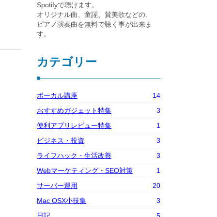
Spotifyで聴けます。
オリジナル曲、童謡、賛美歌などの、
ピアノ演奏曲を無料で聴く事が出来ま
す。
カテゴリー
ボーカル講座
14
おすすめガジェット特集
3
便利アプリレビュー特集
1
ビジネス・投資
3
ライフハック・生活改善
3
Webマーケティング・SEO対策
1
サーバー運用
20
Mac OSX小技集
3
日記
5